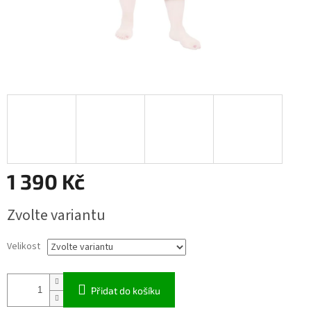
1 390 Kč
Měrná
Zvolte variantu
cena:
Velikost
Přidat do košíku