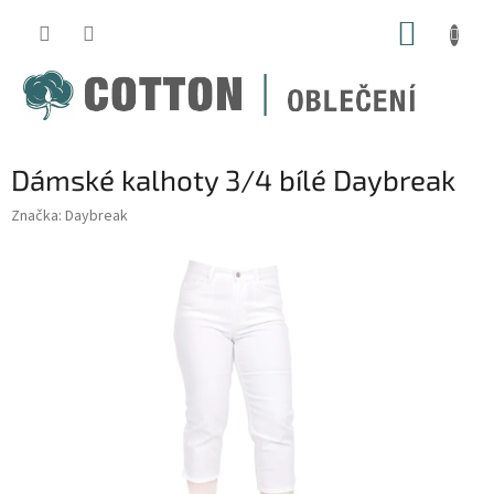
Přejít
NÁKUP
na
obsah
KOŠÍK
Dámské kalhoty 3/4 bílé Daybreak
Značka:
Daybreak