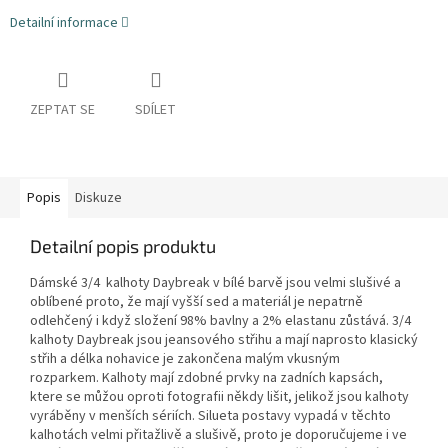
Detailní informace
ZEPTAT SE
SDÍLET
Popis
Diskuze
Detailní popis produktu
Dámské 3/4 kalhoty Daybreak v bílé barvě jsou velmi slušivé a
oblíbené proto, že mají vyšší sed a materiál je nepatrně
odlehčený i když složení 98% bavlny a 2% elastanu zůstává. 3/4
kalhoty Daybreak jsou jeansového střihu a mají naprosto klasický
střih a délka nohavice je zakončena malým vkusným
rozparkem. Kalhoty mají zdobné prvky na zadních kapsách,
ktere se můžou oproti fotografii někdy lišit, jelikož jsou kalhoty
vyráběny v menších sériích. Silueta postavy vypadá v těchto
kalhotách velmi přitažlivě a slušivě, proto je doporučujeme i ve