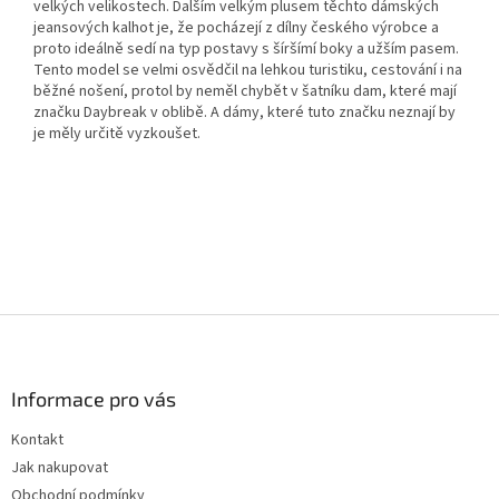
velkých velikostech. Dalším velkým plusem těchto dámských
jeansových kalhot je, že pocházejí z dílny českého výrobce a
proto ideálně sedí na typ postavy s šíršímí boky a užším pasem.
Tento model se velmi osvědčil na lehkou turistiku, cestování i na
běžné nošení, protol by neměl chybět v šatníku dam, které mají
značku Daybreak v oblibě. A dámy, které tuto značku neznají by
je měly určitě vyzkoušet.
Z
á
p
a
Informace pro vás
t
Kontakt
í
Jak nakupovat
Obchodní podmínky