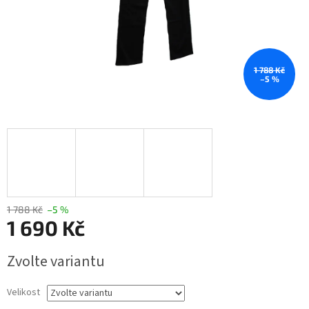
1 788 Kč
–5 %
1 788 Kč
–5 %
1 690 Kč
Měrná
Zvolte variantu
cena:
Velikost