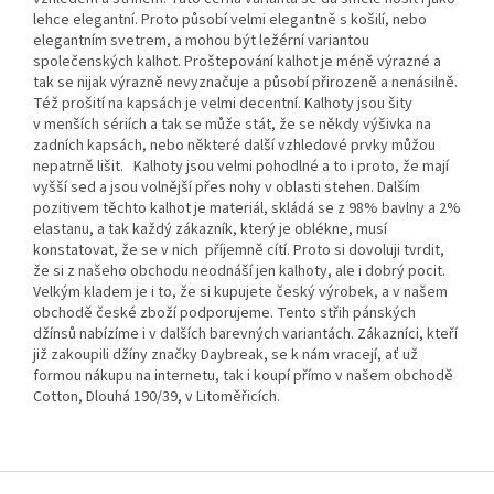
lehce elegantní. Proto působí velmi elegantně s košilí, nebo
elegantním svetrem, a mohou být ležérní variantou
společenských kalhot. Proštepování kalhot je méně výrazné a
tak se nijak výrazně nevyznačuje a působí přirozeně a nenásilně.
Též prošití na kapsách je velmi decentní. Kalhoty jsou šity
v menších sériích a tak se může stát, že se někdy výšivka na
zadních kapsách, nebo některé další vzhledové prvky můžou
nepatrně lišit. Kalhoty jsou velmi pohodlné a to i proto, že mají
vyšší sed a jsou volnější přes nohy v oblasti stehen. Dalším
pozitivem těchto kalhot je materiál, skládá se z 98% bavlny a 2%
elastanu, a tak každý zákazník, který je oblékne, musí
konstatovat, že se v nich příjemně cítí. Proto si dovoluji tvrdit,
že si z našeho obchodu neodnáší jen kalhoty, ale i dobrý pocit.
Velkým kladem je i to, že si kupujete český výrobek, a v našem
obchodě české zboží podporujeme. Tento střih pánských
džínsů nabízíme i v dalších barevných variantách. Zákazníci, kteří
již zakoupili džíny značky Daybreak, se k nám vracejí, ať už
formou nákupu na internetu, tak i koupí přímo v našem obchodě
Cotton, Dlouhá 190/39, v Litoměřicích.
Z