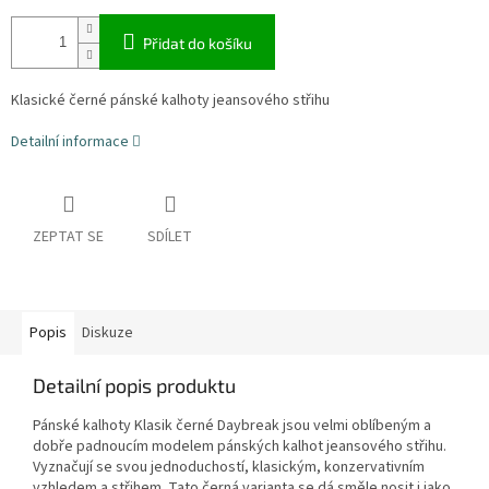
Přidat do košíku
Klasické černé pánské kalhoty jeansového střihu
Detailní informace
ZEPTAT SE
SDÍLET
Popis
Diskuze
Detailní popis produktu
Pánské kalhoty Klasik černé Daybreak jsou velmi oblíbeným a
dobře padnoucím modelem pánských kalhot jeansového střihu.
Vyznačují se svou jednoduchostí, klasickým, konzervativním
vzhledem a střihem. Tato černá varianta se dá směle nosit i jako