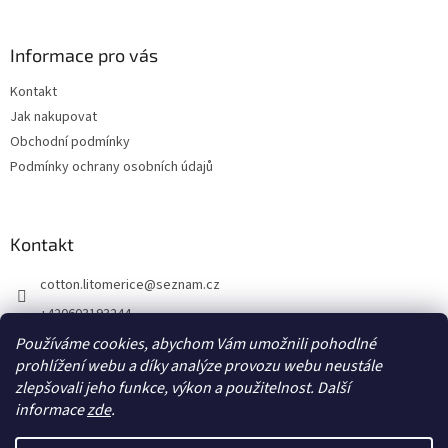
á
p
a
Informace pro vás
t
Kontakt
í
Jak nakupovat
Obchodní podmínky
Podmínky ochrany osobních údajů
Kontakt
cotton.litomerice
@
seznam.cz
+420603193244
Používáme cookies, abychom Vám umožnili pohodlné
Dlouhá 190/39, Litoměřice
prohlížení webu a díky analýze provozu webu neustále
Cotton Litoměřice Facebook
zlepšovali jeho funkce, výkon a použitelnost.
Další
informace
zde
.
Vytvořil Shoptet