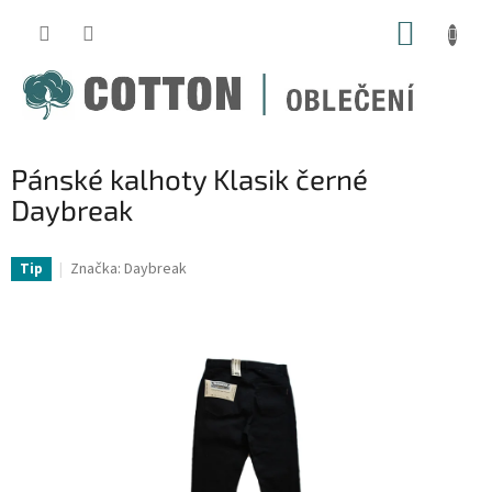
Přejít
NÁKUP
na
obsah
KOŠÍK
Pánské kalhoty Klasik černé
Daybreak
Značka:
Daybreak
Tip